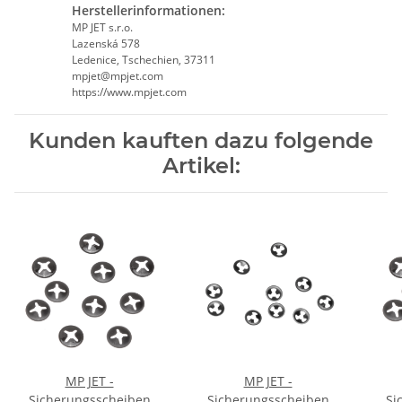
Herstellerinformationen:
MP JET s.r.o.
Lazenská 578
Ledenice, Tschechien, 37311
mpjet@mpjet.com
https://www.mpjet.com
Kunden kauften dazu folgende
Artikel:
MP JET -
MP JET -
Sicherungsscheiben
Sicherungsscheiben
Si