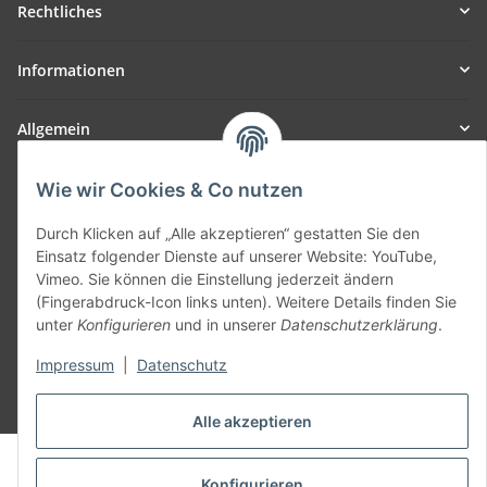
Rechtliches
Informationen
Allgemein
Teil unseres Netzwerks:
Wie wir Cookies & Co nutzen
SmoliTec - Safety. Simplified. Worldwide. ( B2B Shop )
Durch Klicken auf „Alle akzeptieren“ gestatten Sie den
Einsatz folgender Dienste auf unserer Website: YouTube,
Vertrag widerrufen
Vimeo. Sie können die Einstellung jederzeit ändern
(Fingerabdruck-Icon links unten). Weitere Details finden Sie
unter
Konfigurieren
und in unserer
Datenschutzerklärung
.
Impressum
|
Datenschutz
* Alle Preise inkl. gesetzlicher USt., zzgl.
Versand
Alle akzeptieren
© voltmaster.de
Powered by
JTL-Shop
Konfigurieren