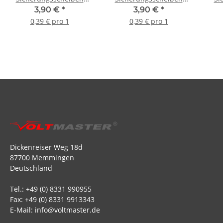
3mm Durchmesser (10
1,5mm Durchmesser (10
4mm
3,90 €
*
3,90 €
*
Stück)
Stück)
0,39 € pro 1
0,39 € pro 1
Dickenreiser Weg 18d
87700 Memmingen
Deutschland
Tel.: +49 (0) 8331 990955
Fax: +49 (0) 8331 9913343
E-Mail: info@voltmaster.de