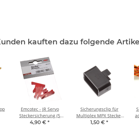
unden kauften dazu folgende Artike
rop
Emcotec - JR Servo
Sicherungsclip für
S
Steckersicherung (5
Multiplex MPX Stecker
a
Stück)
(1 Stück)
4,90 €
*
1,50 €
*