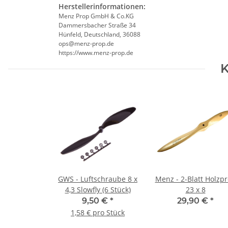
Herstellerinformationen:
Menz Prop GmbH & Co.KG
Dammersbacher Straße 34
Hünfeld, Deutschland, 36088
ops@menz-prop.de
https://www.menz-prop.de
K
GWS - Luftschraube 8 x
Menz - 2-Blatt Holzp
4,3 Slowfly (6 Stück)
23 x 8
9,50 €
*
29,90 €
*
1,58 € pro Stück