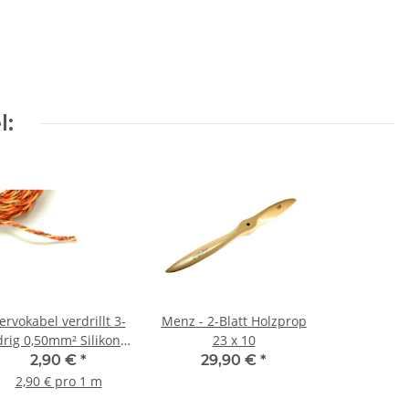
l:
ervokabel verdrillt 3-
Menz - 2-Blatt Holzprop
drig 0,50mm² Silikon -
23 x 10
100cm
2,90 €
*
29,90 €
*
2,90 € pro 1 m