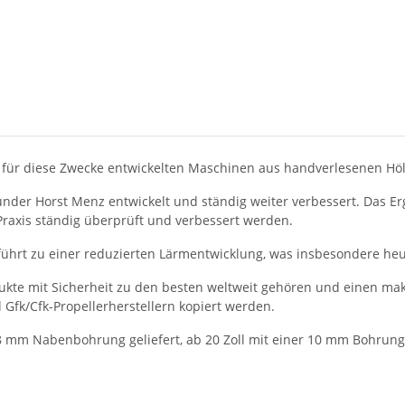
l für diese Zwecke entwickelten Maschinen aus handverlesenen Hölz
nder Horst Menz entwickelt und ständig weiter verbessert. Das Er
 Praxis ständig überprüft und verbessert werden.
 führt zu einer reduzierten Lärmentwicklung, was insbesondere heu
kte mit Sicherheit zu den besten weltweit gehören und einen makel
d Gfk/Cfk-Propellerherstellern kopiert werden.
 8 mm Nabenbohrung geliefert, ab 20 Zoll mit einer 10 mm Bohrung