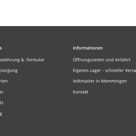
s
Informationen
belehrung & -formular
Öffnungszeiten und Anfahrt
tsorgung
Eigenes Lager - schneller Vers
rten
Voltmaster in Memmingen
on
Kontakt
tz
g