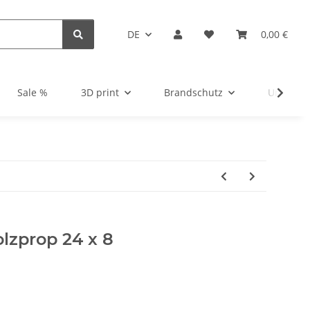
DE
0,00 €
Sale %
3D print
Brandschutz
Unsortie
olzprop 24 x 8