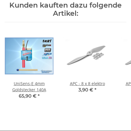
Kunden kauften dazu folgende
Artikel:
UniSens-E 4mm
APC - 8 x 8 elektro
AP
Goldstecker 140A
3,90 €
*
65,90 €
*