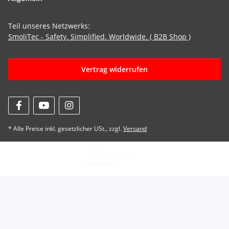
Teil unseres Netzwerks:
SmoliTec - Safety. Simplified. Worldwide. ( B2B Shop )
Vertrag widerrufen
* Alle Preise inkl. gesetzlicher USt., zzgl.
Versand
© voltmaster.de
Powered by
JTL-Shop