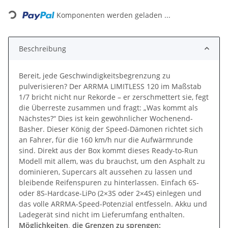
Komponenten werden geladen ...
Loading...
Beschreibung
Bereit, jede Geschwindigkeitsbegrenzung zu
pulverisieren? Der ARRMA LIMITLESS 120 im Maßstab
1/7 bricht nicht nur Rekorde – er zerschmettert sie, fegt
die Überreste zusammen und fragt: „Was kommt als
Nächstes?“ Dies ist kein gewöhnlicher Wochenend-
Basher. Dieser König der Speed-Dämonen richtet sich
an Fahrer, für die 160 km/h nur die Aufwärmrunde
sind. Direkt aus der Box kommt dieses Ready-to-Run
Modell mit allem, was du brauchst, um den Asphalt zu
dominieren, Supercars alt aussehen zu lassen und
bleibende Reifenspuren zu hinterlassen. Einfach 6S-
oder 8S-Hardcase-LiPo (2×3S oder 2×4S) einlegen und
das volle ARRMA-Speed-Potenzial entfesseln. Akku und
Ladegerät sind nicht im Lieferumfang enthalten.
Möglichkeiten, die Grenzen zu sprengen: