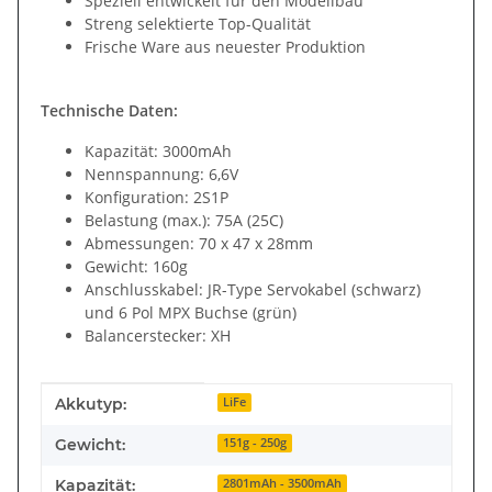
Speziell entwickelt für den Modellbau
Streng selektierte Top-Qualität
Frische Ware aus neuester Produktion
Technische Daten:
Kapazität: 3000mAh
Nennspannung: 6,6V
Konfiguration: 2S1P
Belastung (max.): 75A (25C)
Abmessungen: 70 x 47 x 28mm
Gewicht: 160g
Anschlusskabel: JR-Type Servokabel (schwarz)
und 6 Pol MPX Buchse (grün)
Balancerstecker: XH
Produkteigenschaft
Wert
Akkutyp:
LiFe
Gewicht:
151g - 250g
Kapazität:
2801mAh - 3500mAh