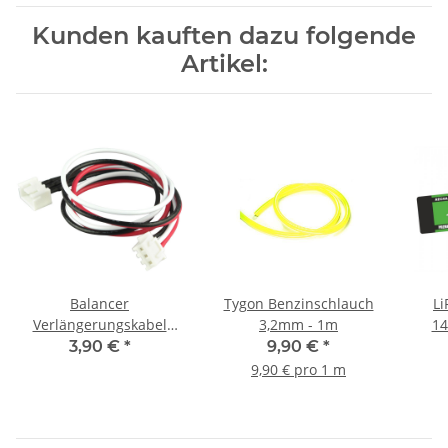
Kunden kauften dazu folgende
Artikel:
Balancer
Tygon Benzinschlauch
L
Verlängerungskabel
3,2mm - 1m
14
30cm XH - 2S
3,90 €
*
9,90 €
*
9,90 € pro 1 m