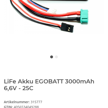
LiFe Akku EGOBATT 3000mAh
6,6V - 25C
Artikelnummer:
315777
GTIN:
4056534049288