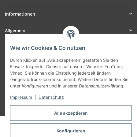
Informationen
Allgemein
Teil unseres Netzwerks:
Wie wir Cookies & Co nutzen
SmoliTec - Safety. Simplified. Worldwide. ( B2B Shop )
Durch Klicken auf „Alle akzeptieren“ gestatten Sie den
Einsatz folgender Dienste auf unserer Website: YouTube,
Vertrag widerrufen
Vimeo. Sie können die Einstellung jederzeit ändern
(Fingerabdruck-Icon links unten). Weitere Details finden Sie
unter
Konfigurieren
und in unserer
Datenschutzerklärung
.
Impressum
|
Datenschutz
* Alle Preise inkl. gesetzlicher USt., zzgl.
Versand
Alle akzeptieren
© voltmaster.de
Powered by
JTL-Shop
Konfigurieren