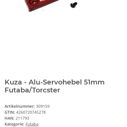
Kuza - Alu-Servohebel 51mm
Futaba/Torcster
Artikelnummer:
309159
GTIN:
4260720745278
HAN:
211793
Kategorie:
Futaba