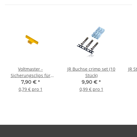
Voltmaster -
JR Buchse crimp set (10
JR S
Sicherungsclips für
Stück)
Servostecker lang (10
7,90 €
*
9,90 €
*
Stück)
0,79 € pro 1
0,99 € pro 1