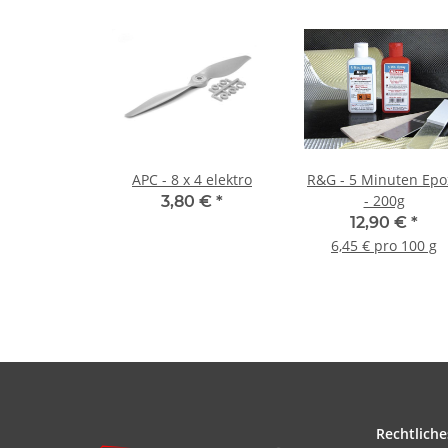
APC - 8 x 4 elektro
R&G - 5 Minuten Epo
- 200g
3,80 €
*
12,90 €
*
6,45 € pro 100 g
Rechtliche