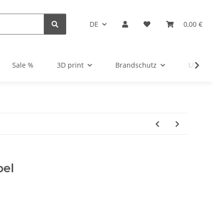
DE
0,00 €
Sale %
3D print
Brandschutz
Unsortie
bel