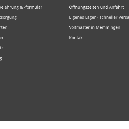
belehrung & -formular
Öffnungszeiten und Anfahrt
tsorgung
Eigenes Lager - schneller Vers
rten
Voltmaster in Memmingen
on
Kontakt
tz
g