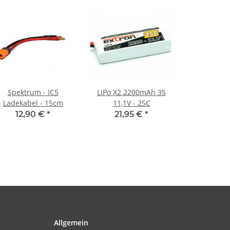
Spektrum - IC5
LiPo X2 2200mAh 3S
Ladekabel - 15cm
11,1V - 25C
12,90 €
*
21,95 €
*
Allgemein