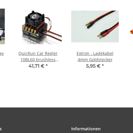
xy
QuicRun Car Regler
Extron - Ladekabel
10BL60 brushless
4mm Goldstecker
sensored 60A für 1:10
41,71 €
*
5,95 €
*
s
Informationen