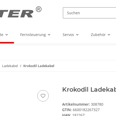
te
Fernsteuerung
Servos
Zubehör
Ladekabel
Krokodil Ladekabel
Krokodil Ladeka
Artikelnummer:
308780
GTIN:
6600182267327
HAN:
182267