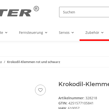
te
Fernsteuerung
Servos
Zubehör
ge
Krokodil-Klemmen rot und schwarz
Krokodil-Klemme
Artikelnummer:
328218
GTIN:
4251577105841
HAN:
610057