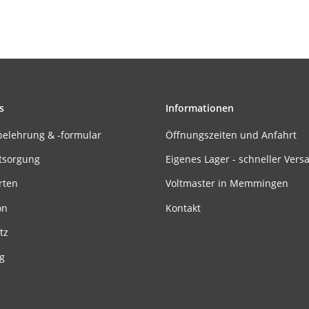
s
Informationen
belehrung & -formular
Öffnungszeiten und Anfahrt
tsorgung
Eigenes Lager - schneller Vers
rten
Voltmaster in Memmingen
on
Kontakt
tz
g