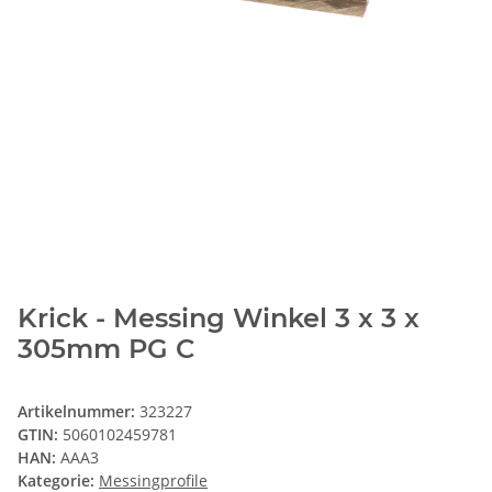
Krick - Messing Winkel 3 x 3 x
305mm PG C
Artikelnummer:
323227
GTIN:
5060102459781
HAN:
AAA3
Kategorie:
Messingprofile