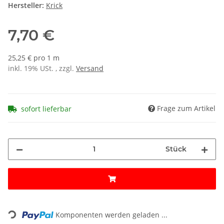
Hersteller:
Krick
7,70 €
25,25 € pro 1 m
inkl. 19% USt. , zzgl.
Versand
Frage zum Artikel
sofort lieferbar
Stück
Loading...
Komponenten werden geladen ...