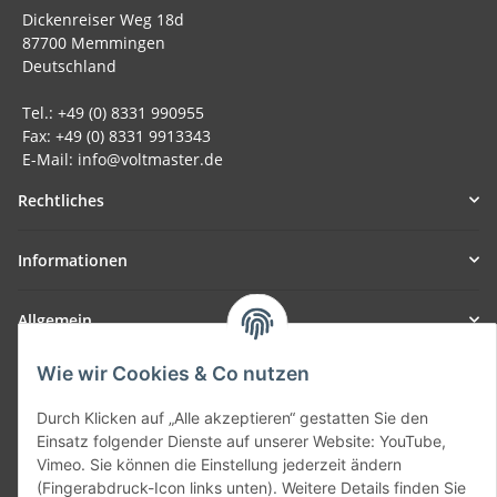
Dickenreiser Weg 18d
87700 Memmingen
Deutschland
Tel.: +49 (0) 8331 990955
Fax: +49 (0) 8331 9913343
E-Mail: info@voltmaster.de
Rechtliches
Informationen
Allgemein
Wie wir Cookies & Co nutzen
Teil unseres Netzwerks:
SmoliTec - Safety. Simplified. Worldwide. ( B2B Shop )
Durch Klicken auf „Alle akzeptieren“ gestatten Sie den
Einsatz folgender Dienste auf unserer Website: YouTube,
Vimeo. Sie können die Einstellung jederzeit ändern
Vertrag widerrufen
(Fingerabdruck-Icon links unten). Weitere Details finden Sie