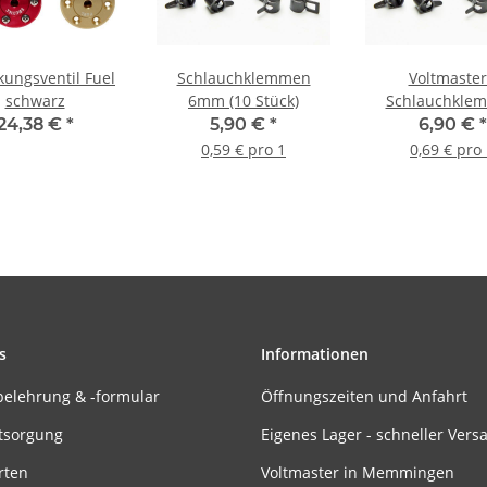
kungsventil Fuel
Schlauchklemmen
Voltmaster
schwarz
6mm (10 Stück)
Schlauchkle
5mm (10 Stü
24,38 €
*
5,90 €
*
6,90 €
*
0,59 € pro 1
0,69 € pro
s
Informationen
belehrung & -formular
Öffnungszeiten und Anfahrt
tsorgung
Eigenes Lager - schneller Vers
rten
Voltmaster in Memmingen