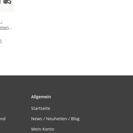
 -
mmen
ck)
 1
Allgemein
Startseite
and
News / Neuheiten / Blog
Mein Konto