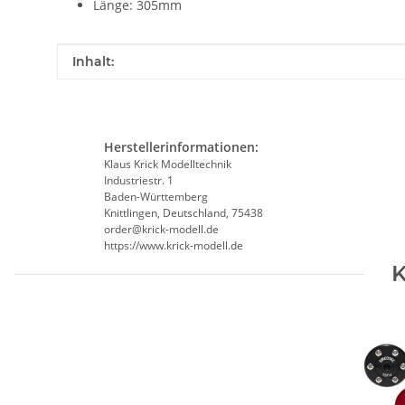
Länge: 305mm
Produkteigenschaft
Wert
Inhalt:
Herstellerinformationen:
Klaus Krick Modelltechnik
Industriestr. 1
Baden-Württemberg
Knittlingen, Deutschland, 75438
order@krick-modell.de
https://www.krick-modell.de
K