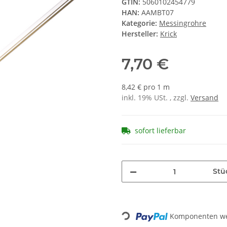
GTIN:
5060102454779
HAN:
AAMBT07
Kategorie:
Messingrohre
Hersteller:
Krick
7,70 €
8,42 € pro 1 m
inkl. 19% USt. , zzgl.
Versand
sofort lieferbar
Stü
Komponenten wer