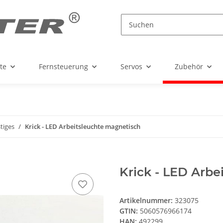
te
Fernsteuerung
Servos
Zubehör
tiges
Krick - LED Arbeitsleuchte magnetisch
Krick - LED Arbe
Artikelnummer:
323075
GTIN:
5060576966174
HAN:
492299