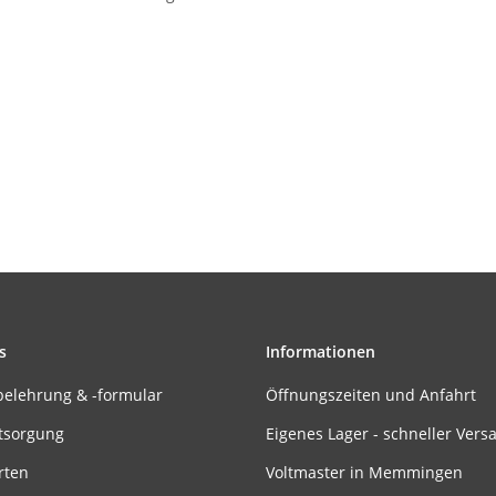
s
Informationen
belehrung & -formular
Öffnungszeiten und Anfahrt
tsorgung
Eigenes Lager - schneller Vers
rten
Voltmaster in Memmingen