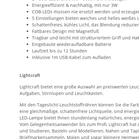
Energieeffizient & nachhaltig, mit nur 3W
COB-LEDs müssen nie ersetzt werden und erzeug
5 Einstellungen bieten weiches und helles weißes L
Schattenfreies, kühles Licht, das Blendung reduzi
Faltbares Design mit Magnetfuß
Tragbar und leicht mit strukturiertem Griff und H
Eingebaute wiederaufladbare Batterie
Laufzeit bis zu 12 Stunden
Inklusive 1m USB-Kabel zum Aufladen
Lightcraft
Lightcraft bietet eine große Auswahl an preiswerten Le
Aufgaben, Stirnlupen und Leuchtkästen.
Mit den Tageslicht-Leuchtstoffröhren können Sie die Far
eine gleichmäßige, schattenfreie Lichtquelle, sind ene
LED-Lampe bietet Ihnen stundenlang natürliches, energiee
Vom Gelegenheitsanwender bis zum Profi, Lightcraft hat d
und Studieren, Basteln und Modellieren, Nähen und Tapis
Briefmarkensammeln, Malen und sogar kleinere Heimwerke