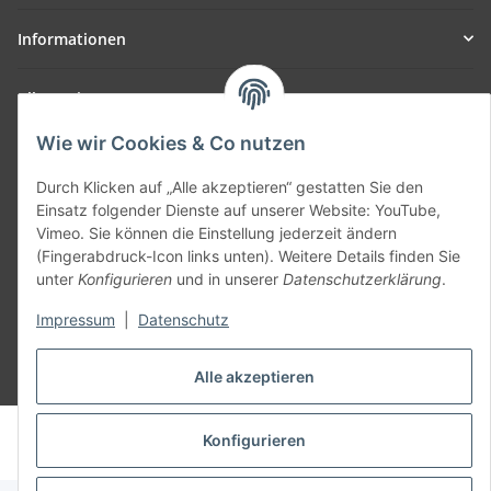
Informationen
Allgemein
Wie wir Cookies & Co nutzen
Teil unseres Netzwerks:
SmoliTec - Safety. Simplified. Worldwide. ( B2B Shop )
Durch Klicken auf „Alle akzeptieren“ gestatten Sie den
Einsatz folgender Dienste auf unserer Website: YouTube,
Vimeo. Sie können die Einstellung jederzeit ändern
Vertrag widerrufen
(Fingerabdruck-Icon links unten). Weitere Details finden Sie
unter
Konfigurieren
und in unserer
Datenschutzerklärung
.
Impressum
|
Datenschutz
Alle akzeptieren
* Alle Preise inkl. gesetzlicher USt., zzgl.
Versand
© voltmaster.de
Konfigurieren
Powered by
JTL-Shop