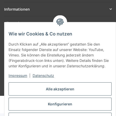
Informationen
Allgemein
Wie wir Cookies & Co nutzen
Teil unseres Netzwerks:
SmoliTec - Safety. Simplified. Worldwide. ( B2B Shop )
Durch Klicken auf „Alle akzeptieren“ gestatten Sie den
Einsatz folgender Dienste auf unserer Website: YouTube,
Vimeo. Sie können die Einstellung jederzeit ändern
Vertrag widerrufen
(Fingerabdruck-Icon links unten). Weitere Details finden Sie
unter
Konfigurieren
und in unserer
Datenschutzerklärung
.
Impressum
|
Datenschutz
Alle akzeptieren
* Alle Preise inkl. gesetzlicher USt., zzgl.
Versand
© voltmaster.de
Konfigurieren
Powered by
JTL-Shop