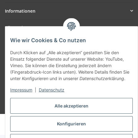
Informationen
Allgemein
Wie wir Cookies & Co nutzen
Teil unseres Netzwerks:
SmoliTec - Safety. Simplified. Worldwide. ( B2B Shop )
Durch Klicken auf „Alle akzeptieren“ gestatten Sie den
Einsatz folgender Dienste auf unserer Website: YouTube,
Vimeo. Sie können die Einstellung jederzeit ändern
Vertrag widerrufen
(Fingerabdruck-Icon links unten). Weitere Details finden Sie
unter
Konfigurieren
und in unserer
Datenschutzerklärung
.
Impressum
|
Datenschutz
Alle akzeptieren
* Alle Preise inkl. gesetzlicher USt., zzgl.
Versand
© voltmaster.de
Konfigurieren
Powered by
JTL-Shop