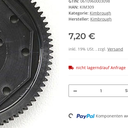
GTIN:
0610960003098
HAN:
KIM309
Kategorie:
Kimbrough
Hersteller:
Kimbrough
7,20 €
inkl. 19% USt. , zzgl.
Versand
nicht lagernd/auf Anfrage
S
Loading...
Komponenten wer