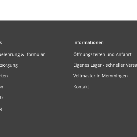
s
Informationen
belehrung & -formular
Öffnungszeiten und Anfahrt
tsorgung
Eigenes Lager - schneller Vers
rten
Voltmaster in Memmingen
on
Kontakt
tz
g