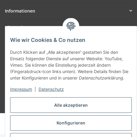
Informationen
Allgemein
Wie wir Cookies & Co nutzen
Teil unseres Netzwerks:
SmoliTec - Safety. Simplified. Worldwide. ( B2B Shop )
Durch Klicken auf „Alle akzeptieren“ gestatten Sie den
Einsatz folgender Dienste auf unserer Website: YouTube,
Vimeo. Sie können die Einstellung jederzeit ändern
Vertrag widerrufen
(Fingerabdruck-Icon links unten). Weitere Details finden Sie
unter
Konfigurieren
und in unserer
Datenschutzerklärung
.
Impressum
|
Datenschutz
Alle akzeptieren
* Alle Preise inkl. gesetzlicher USt., zzgl.
Versand
© voltmaster.de
Konfigurieren
Powered by
JTL-Shop