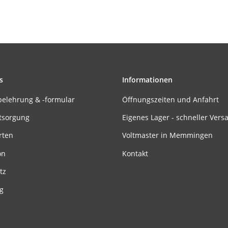
s
Informationen
belehrung & -formular
Öffnungszeiten und Anfahrt
tsorgung
Eigenes Lager - schneller Vers
rten
Voltmaster in Memmingen
on
Kontakt
tz
g