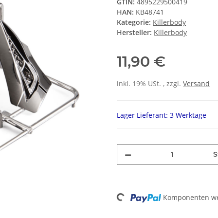
GTIN:
4895229500419
HAN:
KB48741
Kategorie:
Killerbody
Hersteller:
Killerbody
11,90 €
inkl. 19% USt. , zzgl.
Versand
Lager Lieferant: 3 Werktage
S
Loading...
Komponenten wer