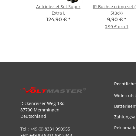
Antriebsset Set Super
JR Buchse crimp set 
Extra L
Stück)
124,90 €
*
9,90 €
*
0,99 € pro 1
Rechtliche
Widerrufs
Dickenreiser Weg 18d
Batterieen
87700 Memmingen
Deutschland
Zahlungsa
Reklamati
Tel.: +49 (0) 8331 990955
Fax: +49 (0) 8331 9913343