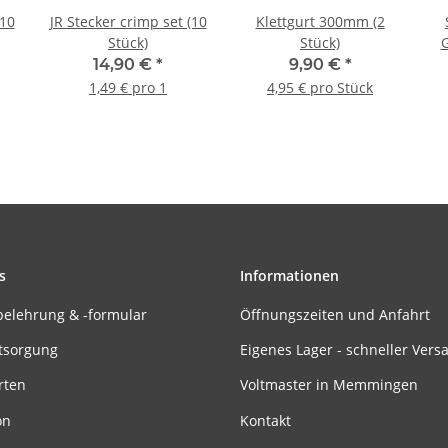
(10
JR Stecker crimp set (10
Klettgurt 300mm (2
Stück)
Stück)
14,90 €
*
9,90 €
*
1,49 € pro 1
4,95 € pro Stück
s
Informationen
belehrung & -formular
Öffnungszeiten und Anfahrt
tsorgung
Eigenes Lager - schneller Vers
rten
Voltmaster in Memmingen
on
Kontakt