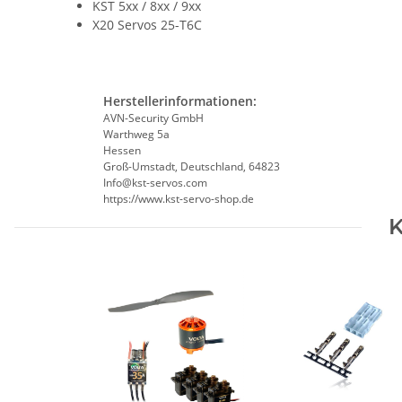
KST 5xx / 8xx / 9xx
X20 Servos 25-T6C
Herstellerinformationen:
AVN-Security GmbH
Warthweg 5a
Hessen
Groß-Umstadt, Deutschland, 64823
Info@kst-servos.com
https://www.kst-servo-shop.de
K