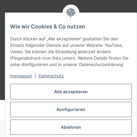
Allgemein
Wie wir Cookies & Co nutzen
Teil unseres Netzwerks:
SmoliTec - Safety. Simplified. Worldwide. ( B2B Shop )
Durch Klicken auf „Alle akzeptieren“ gestatten Sie den
Einsatz folgender Dienste auf unserer Website: YouTube,
Vimeo. Sie können die Einstellung jederzeit ändern
Vertrag widerrufen
(Fingerabdruck-Icon links unten). Weitere Details finden Sie
unter
Konfigurieren
und in unserer
Datenschutzerklärung
.
Impressum
|
Datenschutz
Alle akzeptieren
* Alle Preise inkl. gesetzlicher USt., zzgl.
Versand
© voltmaster.de
Konfigurieren
Powered by
JTL-Shop
Ablehnen