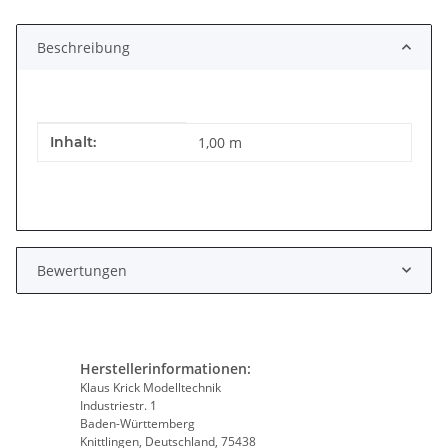
Beschreibung
Produkteigenschaft
Wert
Inhalt:
1,00 m
Bewertungen
Herstellerinformationen:
Klaus Krick Modelltechnik
Industriestr. 1
Baden-Württemberg
Knittlingen, Deutschland, 75438