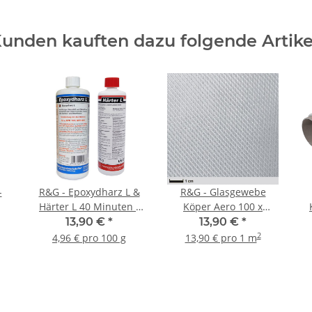
unden kauften dazu folgende Artike
-
R&G - Epoxydharz L &
R&G - Glasgewebe
Härter L 40 Minuten -
Köper Aero 100 x
280g
100cm - 163g
13,90 €
*
13,90 €
*
2
4,96 € pro 100 g
13,90 € pro 1 m