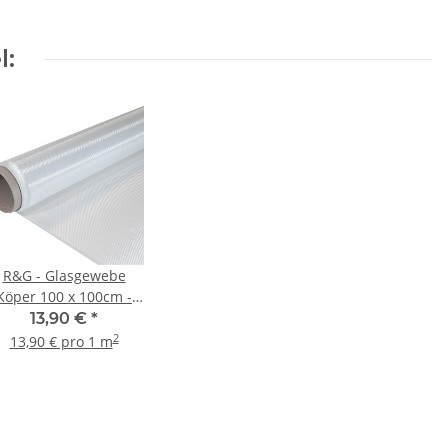
l:
R&G - Glasgewebe
Köper 100 x 100cm -
80g
13,90 €
*
2
13,90 € pro 1 m