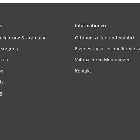
s
Informationen
belehrung & -formular
Öffnungszeiten und Anfahrt
tsorgung
Eigenes Lager - schneller Vers
rten
Voltmaster in Memmingen
on
Kontakt
tz
g