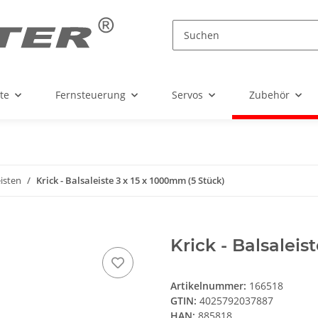
te
Fernsteuerung
Servos
Zubehör
isten
Krick - Balsaleiste 3 x 15 x 1000mm (5 Stück)
Krick - Balsaleis
Artikelnummer:
166518
GTIN:
4025792037887
HAN:
885818