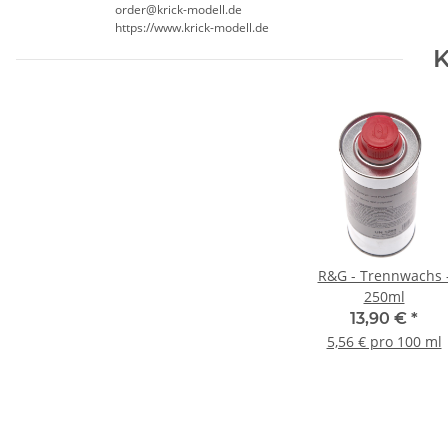
order@krick-modell.de
https://www.krick-modell.de
K
R&G - Trennwachs 
250ml
13,90 €
*
5,56 € pro 100 ml