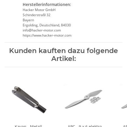
Herstellerinformationen:
Hacker Motor GmbH
Schinderstraßl 32
Bayern
Ergolding, Deutschland, 84030
info@hacker-motor.com
https://www.hacker-motor.com
Kunden kauften dazu folgende
Artikel:
Kavan - Metall
APC - 9 x 6 elektro
AP