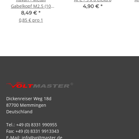
Gabelkopf M2.5 (10
4,90 €
*
Stück)
8,49 €
*
0,85 € pro 1
Dickenreiser Weg 18d
87700 Memmingen
Deutschland
Tel.: +49 (0) 8331 990955
Fax: +49 (0) 8331 9913343
E-Mail: info@voltmaster.de