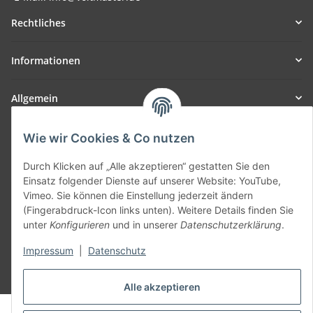
Rechtliches
Informationen
Allgemein
Teil unseres Netzwerks:
Wie wir Cookies & Co nutzen
SmoliTec - Safety. Simplified. Worldwide. ( B2B Shop )
Durch Klicken auf „Alle akzeptieren“ gestatten Sie den
Einsatz folgender Dienste auf unserer Website: YouTube,
Vertrag widerrufen
Vimeo. Sie können die Einstellung jederzeit ändern
(Fingerabdruck-Icon links unten). Weitere Details finden Sie
unter
Konfigurieren
und in unserer
Datenschutzerklärung
.
Impressum
|
Datenschutz
* Alle Preise inkl. gesetzlicher USt., zzgl.
Versand
Alle akzeptieren
© voltmaster.de