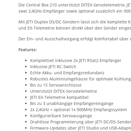
Die Central Box 210 unterstützt DITEX-Servotelemetrie, 
zwei 2,4GHz-Empfänger sowie optional zusätzlich ein 9
Mit JETI Duplex DS/DC-Sendern lässt sich die komplette
und EX-Telemetrie können direkt über den Sender einges
Der Ein- und Ausschaltvorgang erfolgt komfortabel über 
Features:
Komplettset inklusive 2x JETI RSat2-Empfänger
Inklusive JETI RC-Switch
Echte Akku- und Empfangsredundanz
Robustes Aluminiumgehäuse für optimale Kühlung
Bis zu 15 Servoanschlüsse
Unterstützt DITEX-Servotelemetrie
JETI EX-Telemetrie kompatibel
Bis zu 3 unabhängige Empfängereingänge
2x 2,4GHz + optional 1x 900MHz Empfangssystem
Konfigurierbare Servoausgänge
Drahtlose Programmierung über JETI DC/DS-Sende
Firmware-Updates über JETI Studio und USB-Adapt