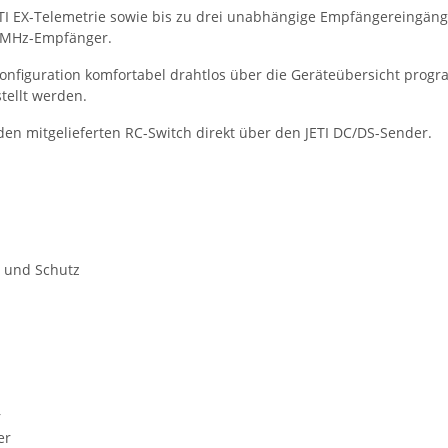
JETI EX-Telemetrie sowie bis zu drei unabhängige Empfängereingäng
00MHz-Empfänger.
 Konfiguration komfortabel drahtlos über die Geräteübersicht pro
tellt werden.
den mitgelieferten RC-Switch direkt über den JETI DC/DS-Sender.
 und Schutz
r
er