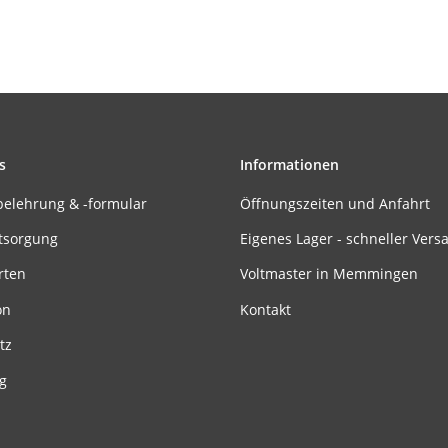
s
Informationen
belehrung & -formular
Öffnungszeiten und Anfahrt
tsorgung
Eigenes Lager - schneller Vers
rten
Voltmaster in Memmingen
on
Kontakt
tz
g