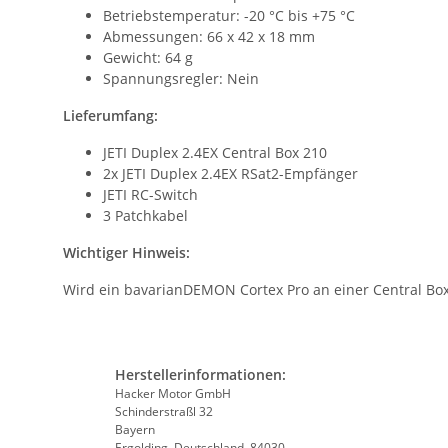
Betriebstemperatur: -20 °C bis +75 °C
Abmessungen: 66 x 42 x 18 mm
Gewicht: 64 g
Spannungsregler: Nein
Lieferumfang:
JETI Duplex 2.4EX Central Box 210
2x JETI Duplex 2.4EX RSat2-Empfänger
JETI RC-Switch
3 Patchkabel
Wichtiger Hinweis:
Wird ein bavarianDEMON Cortex Pro an einer Central Box
Herstellerinformationen:
Hacker Motor GmbH
Schinderstraßl 32
Bayern
Ergolding, Deutschland, 84030