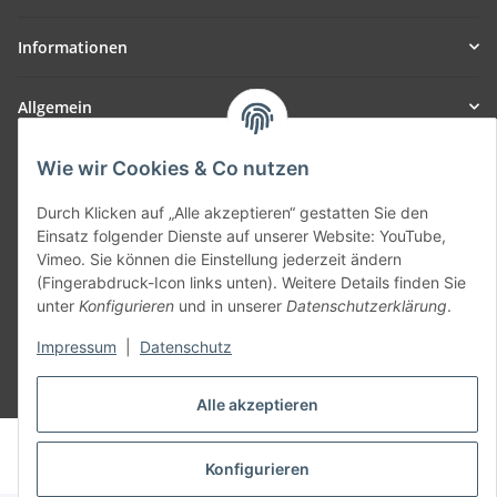
Informationen
Allgemein
Teil unseres Netzwerks:
Wie wir Cookies & Co nutzen
SmoliTec - Safety. Simplified. Worldwide. ( B2B Shop )
Durch Klicken auf „Alle akzeptieren“ gestatten Sie den
Einsatz folgender Dienste auf unserer Website: YouTube,
Vimeo. Sie können die Einstellung jederzeit ändern
Vertrag widerrufen
(Fingerabdruck-Icon links unten). Weitere Details finden Sie
unter
Konfigurieren
und in unserer
Datenschutzerklärung
.
Impressum
|
Datenschutz
* Alle Preise inkl. gesetzlicher USt., zzgl.
Versand
Alle akzeptieren
© voltmaster.de
Powered by
JTL-Shop
Konfigurieren