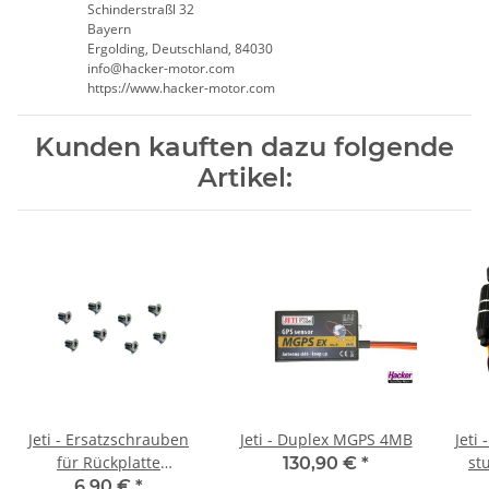
Schinderstraßl 32
Bayern
Ergolding, Deutschland, 84030
info@hacker-motor.com
https://www.hacker-motor.com
Kunden kauften dazu folgende
Artikel:
Jeti - Ersatzschrauben
Jeti - Duplex MGPS 4MB
Jeti
für Rückplatte
st
130,90 €
*
DS14/16/24 Sender (8
6,90 €
*