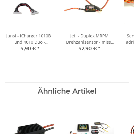
Junsi - iCharger 1010B+
Jeti - Duplex MRPM
Ser
und 4010 Duo -
Drehzahlsensor - misst
adri
Anschlusskabel 11-11
optisch
4,90 €
*
42,90 €
*
Ähnliche Artikel