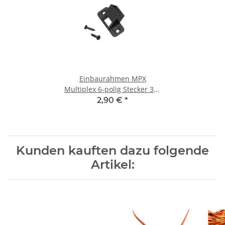
Einbaurahmen MPX
Multiplex 6-polig Stecker 30°
liegend
2,90 €
*
Kunden kauften dazu folgende
Artikel: