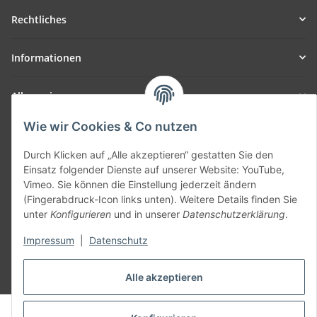
Rechtliches
Informationen
Allgemein
Wie wir Cookies & Co nutzen
Teil unseres Netzwerks:
SmoliTec - Safety. Simplified. Worldwide. ( B2B Shop )
Durch Klicken auf „Alle akzeptieren“ gestatten Sie den
Einsatz folgender Dienste auf unserer Website: YouTube,
Vimeo. Sie können die Einstellung jederzeit ändern
Vertrag widerrufen
(Fingerabdruck-Icon links unten). Weitere Details finden Sie
unter
Konfigurieren
und in unserer
Datenschutzerklärung
.
Impressum
|
Datenschutz
* Alle Preise inkl. gesetzlicher USt., zzgl.
Versand
Alle akzeptieren
© voltmaster.de