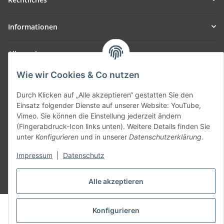
Informationen
Allgemein
Wie wir Cookies & Co nutzen
Teil unseres Netzwerks:
SmoliTec - Safety. Simplified. Worldwide. ( B2B Shop )
Durch Klicken auf „Alle akzeptieren“ gestatten Sie den
Einsatz folgender Dienste auf unserer Website: YouTube,
Vimeo. Sie können die Einstellung jederzeit ändern
Vertrag widerrufen
(Fingerabdruck-Icon links unten). Weitere Details finden Sie
unter
Konfigurieren
und in unserer
Datenschutzerklärung
.
Impressum
|
Datenschutz
* Alle Preise inkl. gesetzlicher USt., zzgl.
Versand
Alle akzeptieren
© voltmaster.de
Konfigurieren
Powered by
JTL-Shop