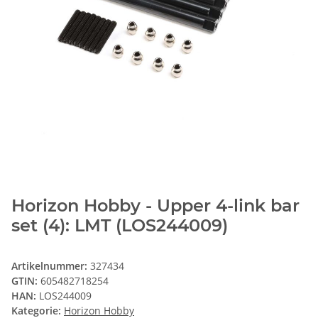
Horizon Hobby - Upper 4-link bar
set (4): LMT (LOS244009)
Artikelnummer:
327434
GTIN:
605482718254
HAN:
LOS244009
Kategorie:
Horizon Hobby