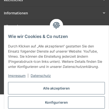
Informationen
Allgemein
Wie wir Cookies & Co nutzen
Teil unseres Netzwerks:
SmoliTec - Safety. Simplified. Worldwide. ( B2B Shop )
Durch Klicken auf „Alle akzeptieren“ gestatten Sie den
Einsatz folgender Dienste auf unserer Website: YouTube,
Vimeo. Sie können die Einstellung jederzeit ändern
Vertrag widerrufen
(Fingerabdruck-Icon links unten). Weitere Details finden Sie
unter
Konfigurieren
und in unserer
Datenschutzerklärung
.
Impressum
|
Datenschutz
* Alle Preise inkl. gesetzlicher USt., zzgl.
Versand
Alle akzeptieren
© voltmaster.de
Konfigurieren
Powered by
JTL-Shop