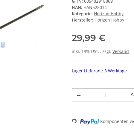
GTIN:
605482918869
HAN:
HAN528014
Kategorie:
Horizon Hobby
Hersteller:
Horizon Hobby
29,99 €
inkl. 19% USt. , zzgl.
Versand
Lager Lieferant: 3 Werktage
S
Loading...
Komponenten wer