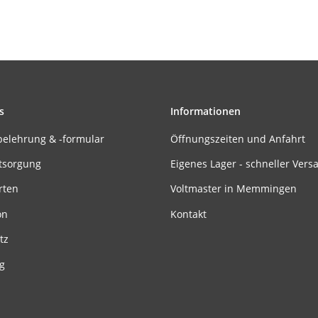
s
Informationen
belehrung & -formular
Öffnungszeiten und Anfahrt
tsorgung
Eigenes Lager - schneller Vers
rten
Voltmaster in Memmingen
on
Kontakt
tz
g