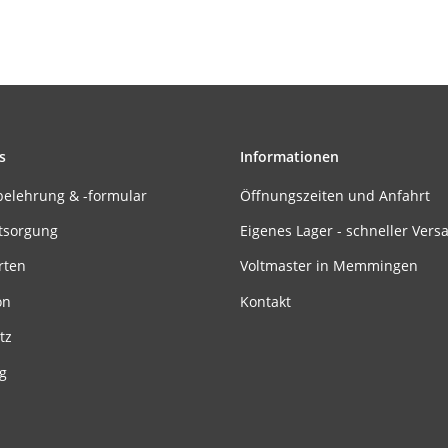
s
Informationen
belehrung & -formular
Öffnungszeiten und Anfahrt
tsorgung
Eigenes Lager - schneller Vers
rten
Voltmaster in Memmingen
on
Kontakt
tz
g