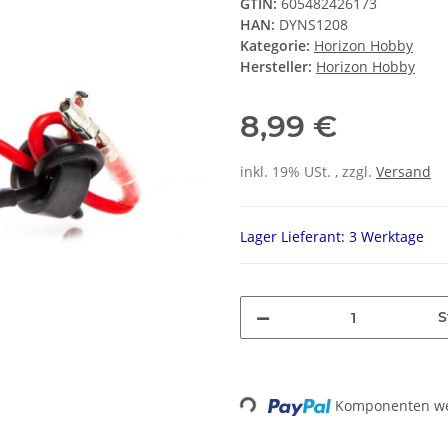
GTIN:
605482426173
HAN:
DYNS1208
Kategorie:
Horizon Hobby
Hersteller:
Horizon Hobby
8,99 €
inkl. 19% USt. , zzgl.
Versand
Lager Lieferant: 3 Werktage
S
Loading...
Komponenten wer