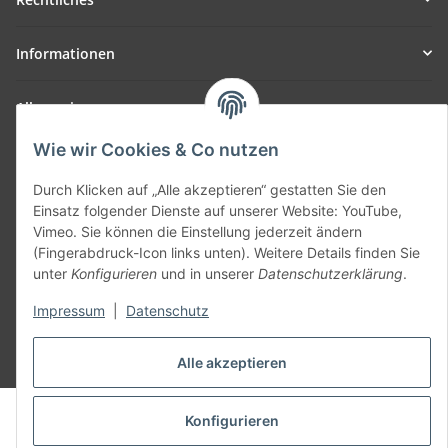
Informationen
Allgemein
Wie wir Cookies & Co nutzen
Teil unseres Netzwerks:
SmoliTec - Safety. Simplified. Worldwide. ( B2B Shop )
Durch Klicken auf „Alle akzeptieren“ gestatten Sie den
Einsatz folgender Dienste auf unserer Website: YouTube,
Vimeo. Sie können die Einstellung jederzeit ändern
Vertrag widerrufen
(Fingerabdruck-Icon links unten). Weitere Details finden Sie
unter
Konfigurieren
und in unserer
Datenschutzerklärung
.
Impressum
|
Datenschutz
* Alle Preise inkl. gesetzlicher USt., zzgl.
Versand
Alle akzeptieren
© voltmaster.de
Konfigurieren
Powered by
JTL-Shop