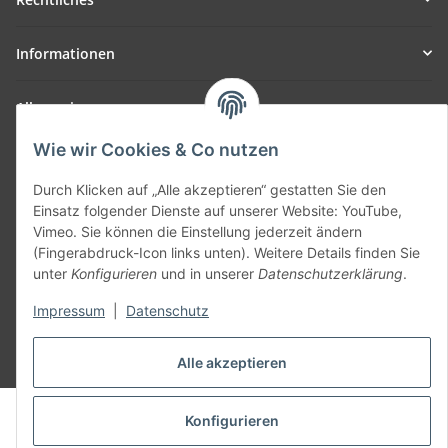
Informationen
Allgemein
Wie wir Cookies & Co nutzen
Teil unseres Netzwerks:
SmoliTec - Safety. Simplified. Worldwide. ( B2B Shop )
Durch Klicken auf „Alle akzeptieren“ gestatten Sie den
Einsatz folgender Dienste auf unserer Website: YouTube,
Vimeo. Sie können die Einstellung jederzeit ändern
Vertrag widerrufen
(Fingerabdruck-Icon links unten). Weitere Details finden Sie
unter
Konfigurieren
und in unserer
Datenschutzerklärung
.
Impressum
|
Datenschutz
* Alle Preise inkl. gesetzlicher USt., zzgl.
Versand
Alle akzeptieren
© voltmaster.de
Konfigurieren
Powered by
JTL-Shop