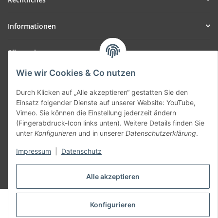
Informationen
Allgemein
Wie wir Cookies & Co nutzen
Teil unseres Netzwerks:
SmoliTec - Safety. Simplified. Worldwide. ( B2B Shop )
Durch Klicken auf „Alle akzeptieren“ gestatten Sie den
Einsatz folgender Dienste auf unserer Website: YouTube,
Vimeo. Sie können die Einstellung jederzeit ändern
Vertrag widerrufen
(Fingerabdruck-Icon links unten). Weitere Details finden Sie
unter
Konfigurieren
und in unserer
Datenschutzerklärung
.
Impressum
|
Datenschutz
* Alle Preise inkl. gesetzlicher USt., zzgl.
Versand
Alle akzeptieren
© voltmaster.de
Konfigurieren
Powered by
JTL-Shop