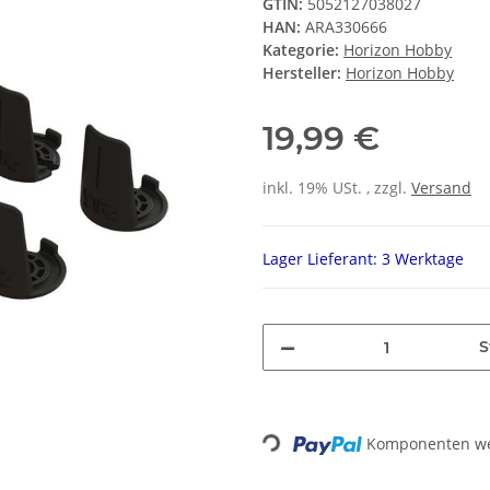
GTIN:
5052127038027
HAN:
ARA330666
Kategorie:
Horizon Hobby
Hersteller:
Horizon Hobby
19,99 €
inkl. 19% USt. , zzgl.
Versand
Lager Lieferant: 3 Werktage
S
Loading...
Komponenten wer