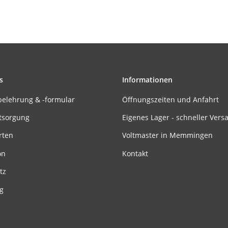
s
Informationen
belehrung & -formular
Öffnungszeiten und Anfahrt
tsorgung
Eigenes Lager - schneller Vers
rten
Voltmaster in Memmingen
on
Kontakt
tz
g