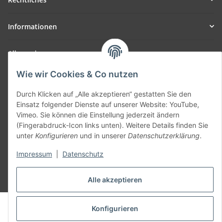
Informationen
Allgemein
Wie wir Cookies & Co nutzen
Teil unseres Netzwerks:
SmoliTec - Safety. Simplified. Worldwide. ( B2B Shop )
Durch Klicken auf „Alle akzeptieren“ gestatten Sie den
Einsatz folgender Dienste auf unserer Website: YouTube,
Vimeo. Sie können die Einstellung jederzeit ändern
Vertrag widerrufen
(Fingerabdruck-Icon links unten). Weitere Details finden Sie
unter
Konfigurieren
und in unserer
Datenschutzerklärung
.
Impressum
|
Datenschutz
* Alle Preise inkl. gesetzlicher USt., zzgl.
Versand
Alle akzeptieren
© voltmaster.de
Konfigurieren
Powered by
JTL-Shop