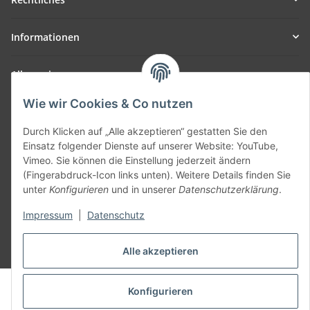
Informationen
Allgemein
Wie wir Cookies & Co nutzen
Teil unseres Netzwerks:
SmoliTec - Safety. Simplified. Worldwide. ( B2B Shop )
Durch Klicken auf „Alle akzeptieren“ gestatten Sie den
Einsatz folgender Dienste auf unserer Website: YouTube,
Vimeo. Sie können die Einstellung jederzeit ändern
Vertrag widerrufen
(Fingerabdruck-Icon links unten). Weitere Details finden Sie
unter
Konfigurieren
und in unserer
Datenschutzerklärung
.
Impressum
|
Datenschutz
* Alle Preise inkl. gesetzlicher USt., zzgl.
Versand
Alle akzeptieren
© voltmaster.de
Konfigurieren
Powered by
JTL-Shop