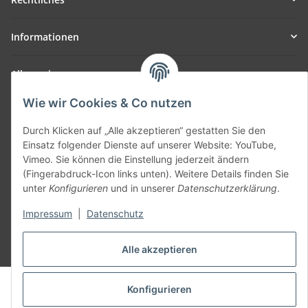
Informationen
Allgemein
Wie wir Cookies & Co nutzen
Teil unseres Netzwerks:
SmoliTec - Safety. Simplified. Worldwide. ( B2B Shop )
Durch Klicken auf „Alle akzeptieren“ gestatten Sie den
Einsatz folgender Dienste auf unserer Website: YouTube,
Vimeo. Sie können die Einstellung jederzeit ändern
Vertrag widerrufen
(Fingerabdruck-Icon links unten). Weitere Details finden Sie
unter
Konfigurieren
und in unserer
Datenschutzerklärung
.
Impressum
|
Datenschutz
* Alle Preise inkl. gesetzlicher USt., zzgl.
Versand
Alle akzeptieren
© voltmaster.de
Konfigurieren
Powered by
JTL-Shop