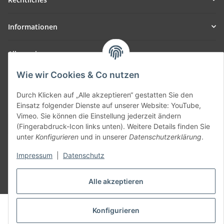
Informationen
Allgemein
Wie wir Cookies & Co nutzen
Teil unseres Netzwerks:
SmoliTec - Safety. Simplified. Worldwide. ( B2B Shop )
Durch Klicken auf „Alle akzeptieren“ gestatten Sie den
Einsatz folgender Dienste auf unserer Website: YouTube,
Vimeo. Sie können die Einstellung jederzeit ändern
Vertrag widerrufen
(Fingerabdruck-Icon links unten). Weitere Details finden Sie
unter
Konfigurieren
und in unserer
Datenschutzerklärung
.
Impressum
|
Datenschutz
* Alle Preise inkl. gesetzlicher USt., zzgl.
Versand
Alle akzeptieren
© voltmaster.de
Konfigurieren
Powered by
JTL-Shop