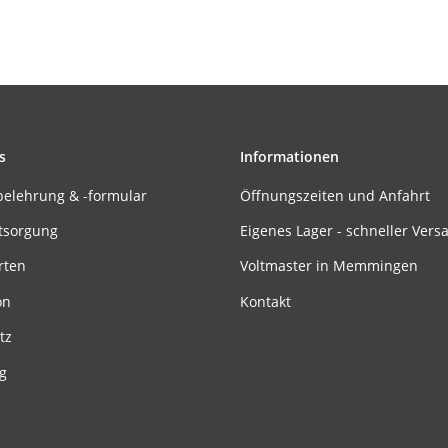
s
Informationen
belehrung & -formular
Öffnungszeiten und Anfahrt
tsorgung
Eigenes Lager - schneller Vers
rten
Voltmaster in Memmingen
on
Kontakt
tz
g