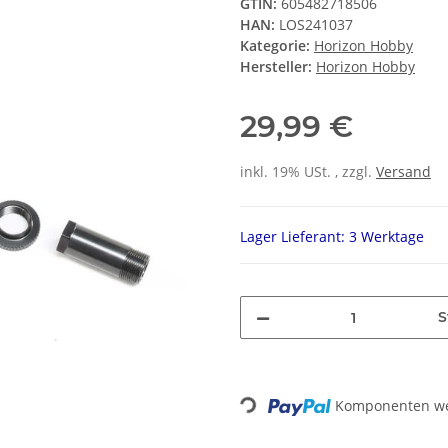
GTIN:
605482718506
HAN:
LOS241037
Kategorie:
Horizon Hobby
Hersteller:
Horizon Hobby
29,99 €
inkl. 19% USt. , zzgl.
Versand
Lager Lieferant: 3 Werktage
S
Loading...
Komponenten wer