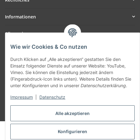
Informationen
Allgemein
Wie wir Cookies & Co nutzen
Teil unseres Netzwerks:
SmoliTec - Safety. Simplified. Worldwide. ( B2B Shop )
Durch Klicken auf „Alle akzeptieren“ gestatten Sie den
Einsatz folgender Dienste auf unserer Website: YouTube,
Vimeo. Sie können die Einstellung jederzeit ändern
Vertrag widerrufen
(Fingerabdruck-Icon links unten). Weitere Details finden Sie
unter
Konfigurieren
und in unserer
Datenschutzerklärung
.
Impressum
|
Datenschutz
* Alle Preise inkl. gesetzlicher USt., zzgl.
Versand
Alle akzeptieren
© voltmaster.de
Konfigurieren
Powered by
JTL-Shop