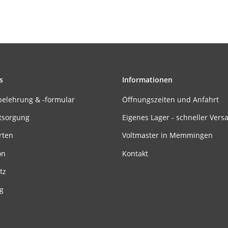
s
Informationen
belehrung & -formular
Öffnungszeiten und Anfahrt
tsorgung
Eigenes Lager - schneller Vers
rten
Voltmaster in Memmingen
on
Kontakt
tz
g