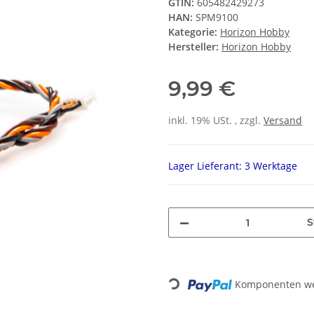
GTIN:
605482429273
HAN:
SPM9100
Kategorie:
Horizon Hobby
Hersteller:
Horizon Hobby
9,99 €
inkl. 19% USt. , zzgl.
Versand
Lager Lieferant: 3 Werktage
S
Loading...
Komponenten wer