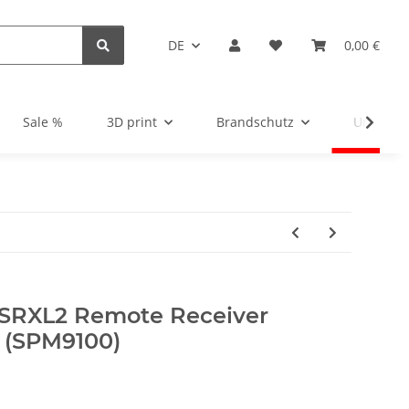
DE
0,00 €
Sale %
3D print
Brandschutz
Unsortie
 SRXL2 Remote Receiver
h (SPM9100)