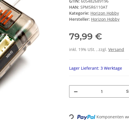
GTIN:
605482689196
HAN:
SPMSR6110AT
Kategorie:
Horizon Hobby
Hersteller:
Horizon Hobby
79,99 €
inkl. 19% USt. , zzgl.
Versand
Lager Lieferant: 3 Werktage
S
Komponenten wer
Loading...