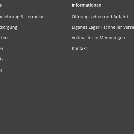
s
Informationen
belehrung & -formular
Öffnungszeiten und Anfahrt
tsorgung
Eigenes Lager - schneller Vers
rten
Voltmaster in Memmingen
on
Kontakt
tz
g