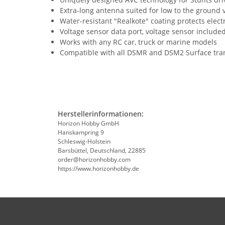
Extra-long antenna suited for low to the ground 
Water-resistant "Realkote" coating protects elec
Voltage sensor data port, voltage sensor include
Works with any RC car, truck or marine models
Compatible with all DSMR and DSM2 Surface tra
Herstellerinformationen:
Horizon Hobby GmbH
Hanskampring 9
Schleswig-Holstein
Barsbüttel, Deutschland, 22885
order@horizonhobby.com
https://www.horizonhobby.de