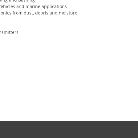
vehicles and marine applications
tronics from dust, debris and moisture
d
nsmitters