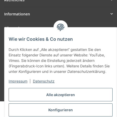
Informationen
Allgemein
Wie wir Cookies & Co nutzen
Teil unseres Netzwerks:
SmoliTec - Safety. Simplified. Worldwide. ( B2B Shop )
Durch Klicken auf „Alle akzeptieren“ gestatten Sie den
Einsatz folgender Dienste auf unserer Website: YouTube,
Vimeo. Sie können die Einstellung jederzeit ändern
Vertrag widerrufen
(Fingerabdruck-Icon links unten). Weitere Details finden Sie
unter
Konfigurieren
und in unserer
Datenschutzerklärung
.
Impressum
|
Datenschutz
* Alle Preise inkl. gesetzlicher USt., zzgl.
Versand
Alle akzeptieren
© voltmaster.de
Konfigurieren
Powered by
JTL-Shop