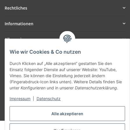
Rechtliches
Informationen
Allgemein
Wie wir Cookies & Co nutzen
Teil unseres Netzwerks:
SmoliTec - Safety. Simplified. Worldwide. ( B2B Shop )
Durch Klicken auf „Alle akzeptieren“ gestatten Sie den
Einsatz folgender Dienste auf unserer Website: YouTube,
Vimeo. Sie können die Einstellung jederzeit ändern
Vertrag widerrufen
(Fingerabdruck-Icon links unten). Weitere Details finden Sie
unter
Konfigurieren
und in unserer
Datenschutzerklärung
.
Impressum
|
Datenschutz
* Alle Preise inkl. gesetzlicher USt., zzgl.
Versand
Alle akzeptieren
© voltmaster.de