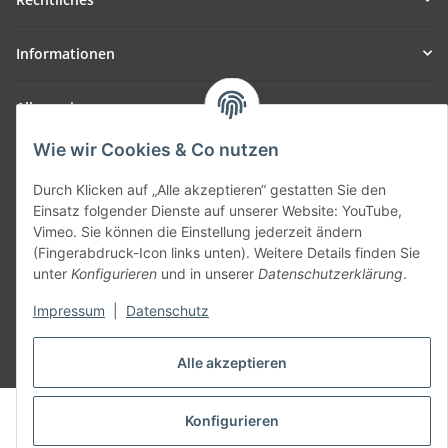
Informationen
Allgemein
Wie wir Cookies & Co nutzen
Teil unseres Netzwerks:
SmoliTec - Safety. Simplified. Worldwide. ( B2B Shop )
Durch Klicken auf „Alle akzeptieren“ gestatten Sie den
Einsatz folgender Dienste auf unserer Website: YouTube,
Vimeo. Sie können die Einstellung jederzeit ändern
Vertrag widerrufen
(Fingerabdruck-Icon links unten). Weitere Details finden Sie
unter
Konfigurieren
und in unserer
Datenschutzerklärung
.
Impressum
|
Datenschutz
* Alle Preise inkl. gesetzlicher USt., zzgl.
Versand
Alle akzeptieren
© voltmaster.de
Konfigurieren
Powered by
JTL-Shop