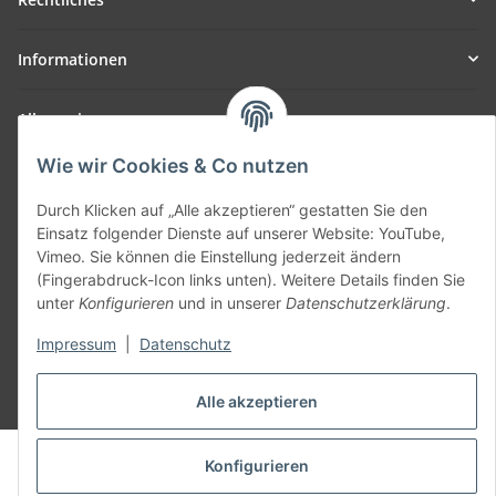
Informationen
Allgemein
Wie wir Cookies & Co nutzen
Teil unseres Netzwerks:
SmoliTec - Safety. Simplified. Worldwide. ( B2B Shop )
Durch Klicken auf „Alle akzeptieren“ gestatten Sie den
Einsatz folgender Dienste auf unserer Website: YouTube,
Vimeo. Sie können die Einstellung jederzeit ändern
Vertrag widerrufen
(Fingerabdruck-Icon links unten). Weitere Details finden Sie
unter
Konfigurieren
und in unserer
Datenschutzerklärung
.
Impressum
|
Datenschutz
* Alle Preise inkl. gesetzlicher USt., zzgl.
Versand
Alle akzeptieren
© voltmaster.de
Konfigurieren
Powered by
JTL-Shop