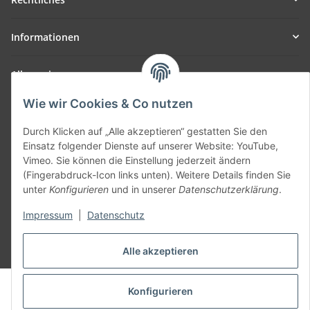
Informationen
Allgemein
Wie wir Cookies & Co nutzen
Teil unseres Netzwerks:
SmoliTec - Safety. Simplified. Worldwide. ( B2B Shop )
Durch Klicken auf „Alle akzeptieren“ gestatten Sie den
Einsatz folgender Dienste auf unserer Website: YouTube,
Vimeo. Sie können die Einstellung jederzeit ändern
Vertrag widerrufen
(Fingerabdruck-Icon links unten). Weitere Details finden Sie
unter
Konfigurieren
und in unserer
Datenschutzerklärung
.
Impressum
|
Datenschutz
* Alle Preise inkl. gesetzlicher USt., zzgl.
Versand
Alle akzeptieren
© voltmaster.de
Konfigurieren
Powered by
JTL-Shop