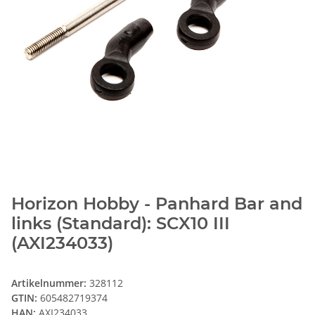
Horizon Hobby - Panhard Bar and
links (Standard): SCX10 III
(AXI234033)
Artikelnummer:
328112
GTIN:
605482719374
HAN:
AXI234033