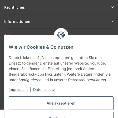
Rechtliches
Informationen
Allgemein
Wie wir Cookies & Co nutzen
Teil unseres Netzwerks:
SmoliTec - Safety. Simplified. Worldwide. ( B2B Shop )
Durch Klicken auf „Alle akzeptieren“ gestatten Sie den
Einsatz folgender Dienste auf unserer Website: YouTube,
Vimeo. Sie können die Einstellung jederzeit ändern
Vertrag widerrufen
(Fingerabdruck-Icon links unten). Weitere Details finden Sie
unter
Konfigurieren
und in unserer
Datenschutzerklärung
.
Impressum
|
Datenschutz
* Alle Preise inkl. gesetzlicher USt., zzgl.
Versand
Alle akzeptieren
© voltmaster.de