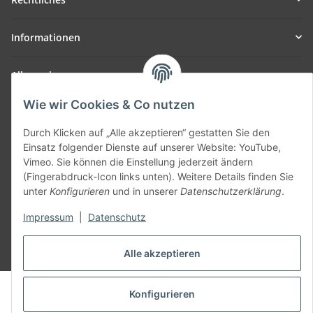
Informationen
Allgemein
Wie wir Cookies & Co nutzen
Teil unseres Netzwerks:
SmoliTec - Safety. Simplified. Worldwide. ( B2B Shop )
Durch Klicken auf „Alle akzeptieren“ gestatten Sie den
Einsatz folgender Dienste auf unserer Website: YouTube,
Vimeo. Sie können die Einstellung jederzeit ändern
Vertrag widerrufen
(Fingerabdruck-Icon links unten). Weitere Details finden Sie
unter
Konfigurieren
und in unserer
Datenschutzerklärung
.
Impressum
|
Datenschutz
* Alle Preise inkl. gesetzlicher USt., zzgl.
Versand
Alle akzeptieren
© voltmaster.de
Konfigurieren
Powered by
JTL-Shop