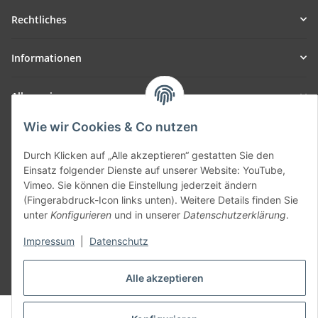
Rechtliches
Informationen
Allgemein
Wie wir Cookies & Co nutzen
Teil unseres Netzwerks:
SmoliTec - Safety. Simplified. Worldwide. ( B2B Shop )
Durch Klicken auf „Alle akzeptieren“ gestatten Sie den
Einsatz folgender Dienste auf unserer Website: YouTube,
Vimeo. Sie können die Einstellung jederzeit ändern
Vertrag widerrufen
(Fingerabdruck-Icon links unten). Weitere Details finden Sie
unter
Konfigurieren
und in unserer
Datenschutzerklärung
.
Impressum
|
Datenschutz
* Alle Preise inkl. gesetzlicher USt., zzgl.
Versand
Alle akzeptieren
© voltmaster.de